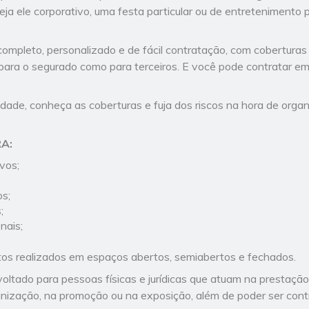
seja ele corporativo, uma festa particular ou de entretenimento 
ompleto, personalizado e de fácil contratação, com coberturas 
 para o segurado como para terceiros. E você pode contratar em
idade, conheça as coberturas e fuja dos riscos na hora de orga
A:
vos;
os;
s;
nais;
.
os realizados em espaços abertos, semiabertos e fechados.
oltado para pessoas físicas e jurídicas que atuam na prestaçã
anização, na promoção ou na exposição, além de poder ser co